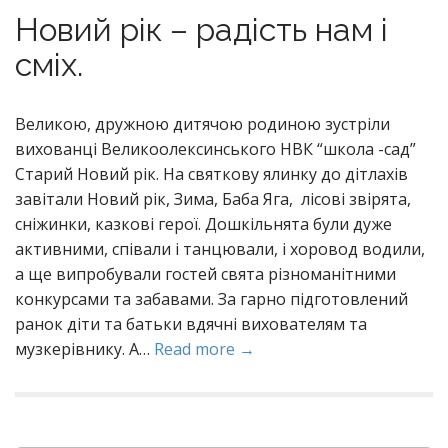
Новий рік – радість нам і
сміх.
Великою, дружною дитячою родиною зустріли
вихованці Великоолексинського НВК “школа -сад”
Старий Новий рік. На святкову ялинку до дітлахів
завітали Новий рік, Зима, Баба Яга, лісові звірята,
сніжинки, казкові герої. Дошкільнята були дуже
активними, співали і танцювали, і хоровод водили,
а ще випробували гостей свята різноманітними
конкурсами та забавами. За гарно підготовлений
ранок діти та батьки вдячні вихователям та
музкерівнику. А…
Read more →