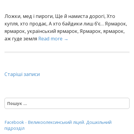
Ложки, мед і пироги, Ще й намиста дорогі, Хто
купля, хто продає, А хто байдики лиш б’є… Ярмарок,
ярмарок, український ярмарок, Ярмарок, ярмарок,
аж гуде земля
Read more →
Навігація
Старіші записи
записів
Пошук:
Facebook - Великоолексинський ліцей. Дошкільний
підрозділ