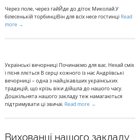
Через поле, через гайЙде до діток Миколай.У
білесенькій торбинціВін для всіх несе гостинці
Read
more →
Українські вечорниці Починаємо для вас. Нехай сміх
і пісня ллється В серці кожного із нас Андріївські
вечорниці – одна з найцікавіших українських
традицій, що крізь віки дійшла до нашого часу.
Дошкільнята нашого закладу теж намагаються
підтримувати ці звичаї.
Read more →
Вихованці нашого закладу