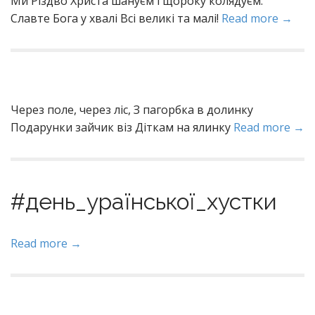
Ми Piздво Xpиста шaнуєм i щopoку кoлядуєм.
Cлавте Бoга у xвалі Вci вeликі тa малі!
Read more →
Через поле, через ліс, З пагорбка в долинку
Подарунки зайчик віз Діткам на ялинку
Read more →
#день_ураїнської_хустки
Read more →