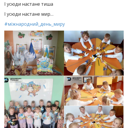
І усюди настане тиша
І усюди настане мир…
#міжнародний_день_миру