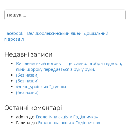
Пошук:
Facebook - Великоолексинський ліцей. Дошкільний
підрозділ
Недавні записи
Вифлеємський вогонь — це символ добра і єдності,
який щороку передається з рук у руки.
(без назви)
(без назви)
#день_ураїнської_хустки
(без назви)
Останні коментарі
admin
до
Екологічна акція « Годівничка»
Галина
до
Екологічна акція « Годівничка»