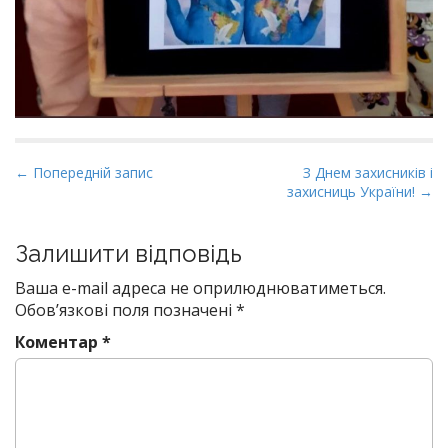
P
← Попередній запис
З Днем захисників і
захисниць України! →
o
s
t
Залишити відповідь
n
Ваша e-mail адреса не оприлюднюватиметься.
a
Обов’язкові поля позначені
*
v
Коментар
*
i
g
a
t