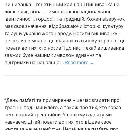
Вишиванка – генетичний код нації Вишиванка не
лише одяг, вона – символ нашої національної
ідентичності, гордості та традицій. Кожен візерунок
має своє значення, відображаючи історію, культуру
та душу українського народу. Носити вишиванку –
це не лише модно, це відданість своєму корінню, це
повага до тих, хто носив її до нас. Нехай вишиванка
завжди буде нашим символом єднання та
підтримки національної…
Read more →
“День пам’яті та примирення – це час згадати про
трагічні події минулого, а також про тих, хто зараз
несе важкий хрест війни. У нашому садочку ми
навчаємо дітей поваги до тих, хто віддав своє
життя за наше майбутнє. Нехай наша пам’ять про