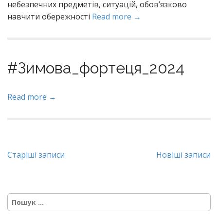
небезпечних предметів, ситуацій, обов’язково
навчити обережності
Read more →
#Зимова_фортеця_2024
Read more →
Навігація
Старіші записи
Новіші записи
записів
Пошук: