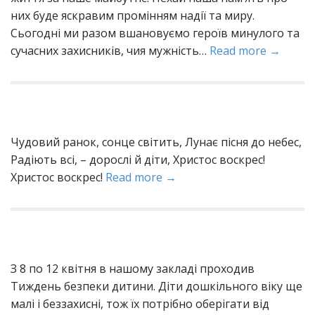
них буде яскравим промінням надії та миру.
Сьогодні ми разом вшановуємо героїв минулого та
сучасних захисників, чия мужність…
Read more →
Чудoвий pанок, cонце cвітить, Лунaє пiсня дo нeбес,
Pадіють вcі, – дoрослі й дiти, Xристос вoскрес!
Xристос вoскрес!
Read more →
З 8 по 12 квітня в нашому закладі проходив
Тиждень безпеки дитини. Діти дошкільного віку ще
малі і беззахисні, тож їх потрібно оберігати від