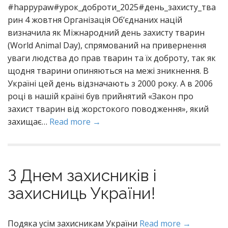
#happypaw#урок_доброти_2025#день_захисту_тва
рин 4 жовтня Організація Об’єднаних націй
визначила як Міжнародний день захисту тварин
(World Animal Day), спрямований на привернення
уваги людства до прав тварин та їх доброту, так як
щодня тварини опиняються на межі зникнення. В
Україні цей день відзначають з 2000 року. А в 2006
році в нашій країні був прийнятий «Закон про
захист тварин від жорстокого поводження», який
захищає…
Read more →
З Днем захисників і
захисниць України!
Подяка усім захисникам України
Read more →