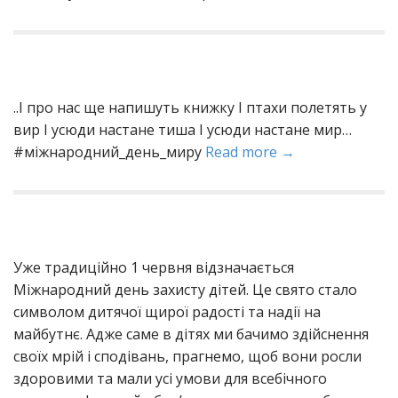
..І про нас ще напишуть книжку І птахи полетять у
вир І усюди настане тиша І усюди настане мир…
#міжнародний_день_миру
Read more →
Уже традиційно 1 червня відзначається
Міжнародний день захисту дітей. Це свято стало
символом дитячої щирої радості та надії на
майбутнє. Адже саме в дітях ми бачимо здійснення
своїх мрій і сподівань, прагнемо, щоб вони росли
здоровими та мали усі умови для всебічного